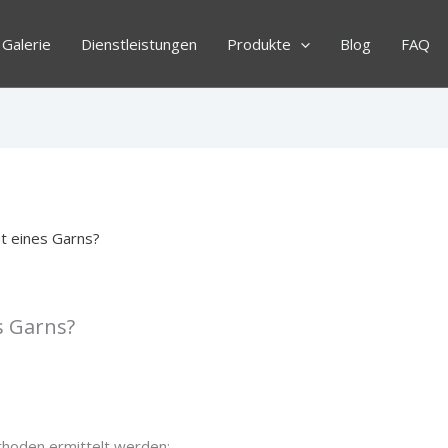
Galerie
Dienstleistungen
Produkte
Blog
FAQ
ät eines Garns?
s Garns?
thoden ermittelt werden: