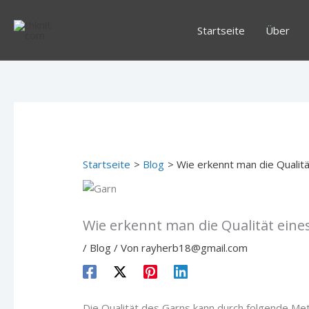
Zum
Inhalt
Startseite
Über
springen
Startseite
Blog
Wie erkennt man die Qualit
Wie erkennt man die Qualität eine
/
Blog
/ Von
rayherb18@gmail.com
Die Qualität des Garns kann durch folgende Me